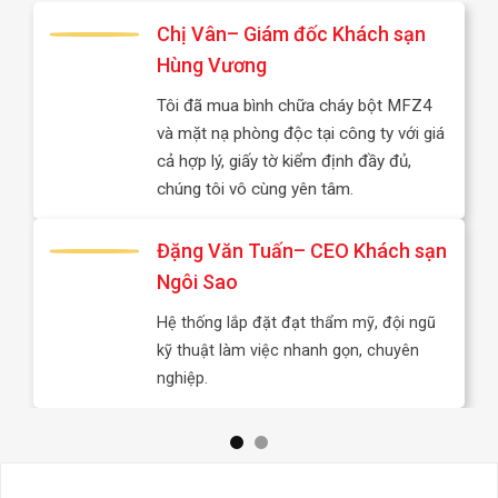
Chị Vân– Giám đốc Khách sạn
Hùng Vương
yên
t
Tôi đã mua bình chữa cháy bột MFZ4
p
và mặt nạ phòng độc tại công ty với giá
ệc
cả hợp lý, giấy tờ kiểm định đầy đủ,
chúng tôi vô cùng yên tâm.
M
Đặng Văn Tuấn– CEO Khách sạn
Ngôi Sao
4
Hệ thống lắp đặt đạt thẩm mỹ, đội ngũ
kỹ thuật làm việc nhanh gọn, chuyên
ểm
nghiệp.
âm.