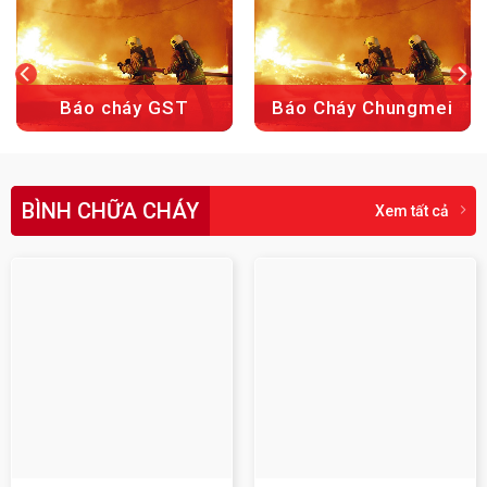
Báo cháy GST
Báo Cháy Chungmei
BÌNH CHỮA CHÁY
Xem tất cả